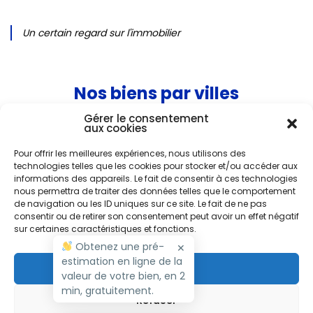
Un certain regard sur l'immobilier
Nos biens par villes
Gérer le consentement
Antibes
Beausoleil
Cagnes-sur-Mer
aux cookies
Cannes
Hyères
La Colle sur Loup
Pour offrir les meilleures expériences, nous utilisons des
La Gaude
Mouans-Sartoux
Nice
technologies telles que les cookies pour stocker et/ou accéder aux
informations des appareils. Le fait de consentir à ces technologies
Roquebrune-Cap-Martin
Roquefort-les-Pins
nous permettra de traiter des données telles que le comportement
de navigation ou les ID uniques sur ce site. Le fait de ne pas
Roubaix
Saint Paul de Vence
Saint-André
consentir ou de retirer son consentement peut avoir un effet négatif
Saint-Laurent-du-Var
Tourrettes-sur-Loup
sur certaines caractéristiques et fonctions.
Obtenez une pré-
Vence
Villefranche-sur-Mer
✕
estimation en ligne de la
Accepter
Villeneuve Loubet
valeur de votre bien, en 2
min, gratuitement.
Refuser
Copyright M RIVIERA 2026 - Tous droits réservés