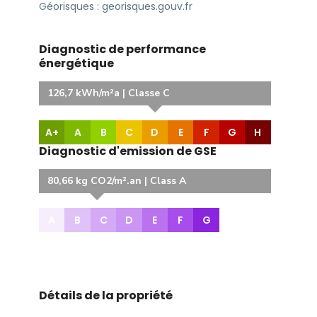
Géorisques : georisques.gouv.fr
Diagnostic de performance
énergétique
126,7 kWh/m²a | Classe C
A+
A
B
C
D
E
F
G
H
Diagnostic d'emission de GSE
80,66 kg CO2/m².an | Class A
A
B
C
D
E
F
G
Détails de la propriété