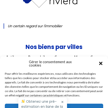
Un certain regard sur l'immobilier
Nos biens par villes
Antibes
Beausoleil
Cagnes-sur-Mer
Cannes
Gérer le consentement aux
Hyères
La Colle sur Loup
La Gaude
cookies
Mouans-Sartoux
Nice
Roquebrune-Cap-Martin
Pour offrir les meilleures expériences, nous utilisons des technologies
telles que les cookies pour stocker et/ou accéder aux informations des
Roquefort-les-Pins
Roubaix
Saint Paul de Vence
appareils. Le fait de consentir à ces technologies nous permettra de traiter
Saint-André
Saint-Laurent-du-Var
des données telles que le comportement de navigation ou les ID uniques sur
ce site. Le fait de ne pas consentir ou de retirer son consentement peut avoir
Tourrettes-sur-Loup
Vence
Villefranche-sur-Mer
un effet négatif sur certaines caractéristiques et fonctions.
Villeneuve Loubet
Obtenez une pré-
✕
estimation en ligne de la