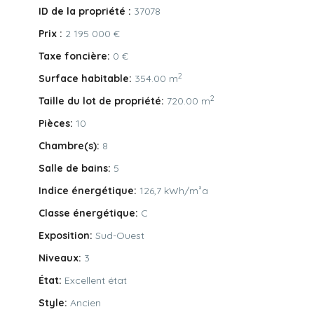
ID de la propriété :
37078
Prix :
2 195 000 €
Taxe foncière:
0 €
2
Surface habitable:
354.00 m
2
Taille du lot de propriété:
720.00 m
Pièces:
10
Chambre(s):
8
Salle de bains:
5
Indice énergétique:
126,7 kWh/m²a
Classe énergétique:
C
Exposition:
Sud-Ouest
Niveaux:
3
État:
Excellent état
Style:
Ancien