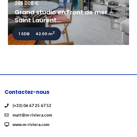
295 000 €
Grand studio en Front de mer –
Saint Laurent...
2
1 SDB
42.00 m
Contactez-nous
(+33) 06 67 25 67 52
matt@m-riviera.com
www.m-riviera.com