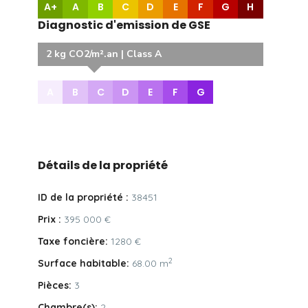
A+
A
B
C
D
E
F
G
H
Diagnostic d'emission de GSE
2 kg CO2/m².an | Class A
A
B
C
D
E
F
G
Détails de la propriété
ID de la propriété :
38451
Prix :
395 000 €
Taxe foncière:
1280 €
2
Surface habitable:
68.00 m
Pièces:
3
Chambre(s):
2