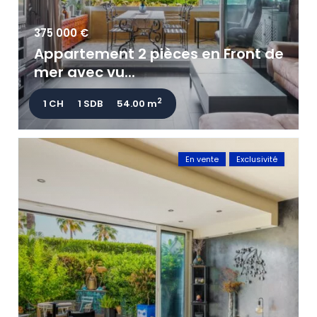
375 000 €
Appartement 2 pièces en Front de
mer avec vu...
2
1 CH
1 SDB
54.00 m
En vente
Exclusivité