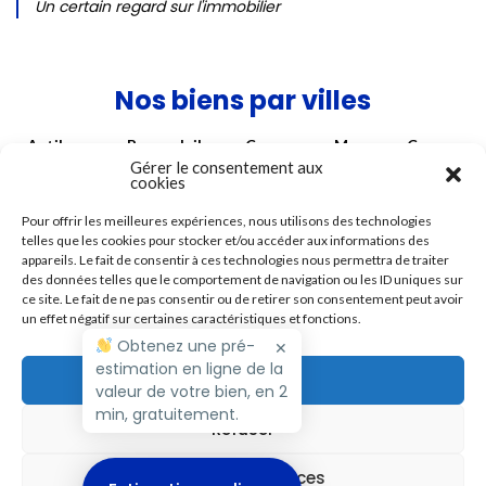
Un certain regard sur l'immobilier
Nos biens par villes
Antibes
Beausoleil
Cagnes-sur-Mer
Cannes
Gérer le consentement aux
Hyères
La Colle sur Loup
La Gaude
cookies
Mouans-Sartoux
Nice
Roquebrune-Cap-Martin
Pour offrir les meilleures expériences, nous utilisons des technologies
telles que les cookies pour stocker et/ou accéder aux informations des
Roquefort-les-Pins
Roubaix
Saint Paul de Vence
appareils. Le fait de consentir à ces technologies nous permettra de traiter
Saint-André
Saint-Laurent-du-Var
des données telles que le comportement de navigation ou les ID uniques sur
ce site. Le fait de ne pas consentir ou de retirer son consentement peut avoir
Tourrettes-sur-Loup
Vence
Villefranche-sur-Mer
un effet négatif sur certaines caractéristiques et fonctions.
Villeneuve Loubet
Obtenez une pré-
✕
estimation en ligne de la
Accepter
valeur de votre bien, en 2
Copyright M RIVIERA 2026 - Tous droits réservés
min, gratuitement.
Refuser
Nos Tarifs
Politique de cookies (UE)
Mentions légales
Voir les préférences