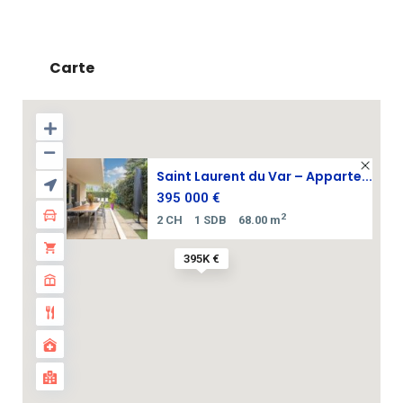
Carte
Saint Laurent du Var – Apparte...
395 000 €
2
2 CH
1 SDB
68.00 m
395K €