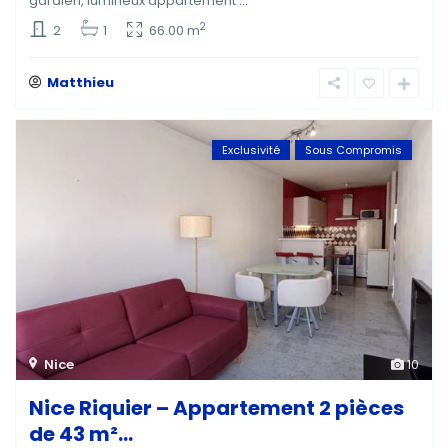
gardien, lumineux appartement
...
2
2
1
66.00 m
Matthieu
Exclusivité
Sous Compromis
Nice
10
Nice Riquier – Appartement 2 pièces
de 43 m²...