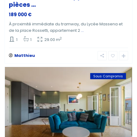
pièces ...
189 000 €
À proximité immédiate du tramway, du Lycée Massena et
de la place Rossetti, appartement 2
...
2
1
1
29.00 m
Matthieu
Sous Compromis