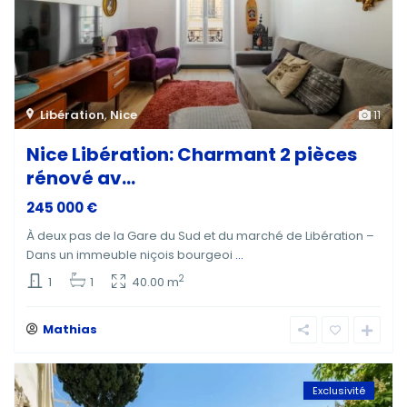
Libération
,
Nice
11
Nice Libération: Charmant 2 pièces
rénové av...
245 000 €
À deux pas de la Gare du Sud et du marché de Libération –
Dans un immeuble niçois bourgeoi
...
2
1
1
40.00 m
Mathias
Exclusivité