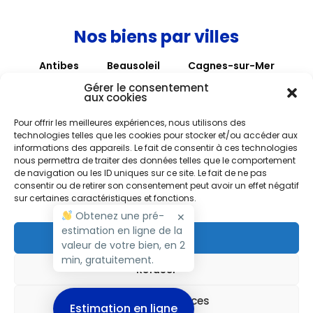
Nos biens par villes
Antibes
Beausoleil
Cagnes-sur-Mer
Cannes
Hyères
La Colle sur Loup
Gérer le consentement
aux cookies
La Gaude
Mouans-Sartoux
Nice
Pour offrir les meilleures expériences, nous utilisons des
Roquebrune-Cap-Martin
Roquefort-les-Pins
technologies telles que les cookies pour stocker et/ou accéder aux
informations des appareils. Le fait de consentir à ces technologies
Roubaix
Saint Paul de Vence
Saint-André
nous permettra de traiter des données telles que le comportement
Saint-Laurent-du-Var
Tourrettes-sur-Loup
de navigation ou les ID uniques sur ce site. Le fait de ne pas
consentir ou de retirer son consentement peut avoir un effet négatif
Vence
Villefranche-sur-Mer
sur certaines caractéristiques et fonctions.
Villeneuve Loubet
Obtenez une pré-
✕
estimation en ligne de la
Accepter
valeur de votre bien, en 2
Copyright M RIVIERA 2026 - Tous droits réservés
min, gratuitement.
Refuser
Nos Tarifs
Politique de cookies (UE)
Mentions légales
Voir les préférences
Estimation en ligne
Français