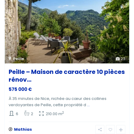
Peille
23
Peille – Maison de caractère 10 pièces
rénov...
575 000 €
À 35 minutes de Nice, nichée au cœur des collines
verdoyantes de Peille, cette propriété d
...
2
6
2
210.00 m
Mathias