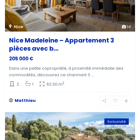
Nice
14
Nice Madeleine – Appartement 3
pièces avec b...
205 000 €
Dans une petite copropriété, à proximité immédiate des
commodités, découvrez ce charmant 3
...
2
2
1
62.00 m
Matthieu
Exclusivité