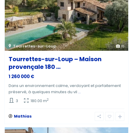
Tourrettes-sur-Loup
16
Tourrettes-sur-Loup – Maison
provençale 180 ...
1 260 000 €
Dans un environnement calme, verdoyant et parfaitement
préservé, à quelques minutes du vil
...
2
3
180.00 m
Mathias