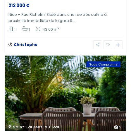
212 000 €
Nice – Rue Richelmi Situé dans une rue très calme à
proximité immédiate de la gare S
...
2
1
1
43.00 m
Christophe
Sous Compromis
Saint-Laurent-du-Var
21