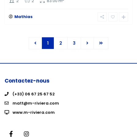
2
2
83.00 m
Mathias
1
2
3
Contactez-nous
(+33) 06 67 25 67 52
matt@m-riviera.com
www.m-riviera.com