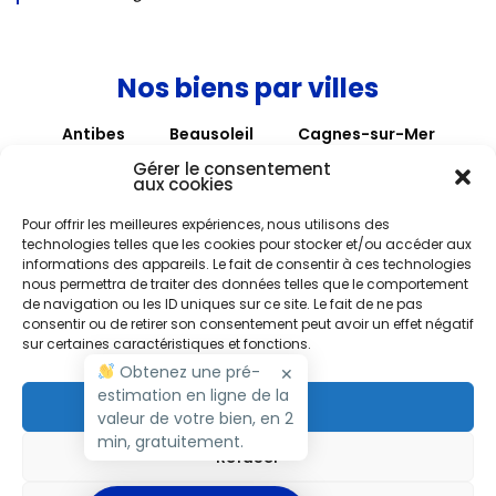
Nos biens par villes
Antibes
Beausoleil
Cagnes-sur-Mer
Cannes
Hyères
La Colle sur Loup
Gérer le consentement
aux cookies
La Gaude
Mouans-Sartoux
Nice
Pour offrir les meilleures expériences, nous utilisons des
Roquebrune-Cap-Martin
Roquefort-les-Pins
technologies telles que les cookies pour stocker et/ou accéder aux
informations des appareils. Le fait de consentir à ces technologies
Roubaix
Saint Paul de Vence
Saint-André
nous permettra de traiter des données telles que le comportement
Saint-Laurent-du-Var
Tourrettes-sur-Loup
de navigation ou les ID uniques sur ce site. Le fait de ne pas
consentir ou de retirer son consentement peut avoir un effet négatif
Vence
Villefranche-sur-Mer
sur certaines caractéristiques et fonctions.
Villeneuve Loubet
Obtenez une pré-
✕
estimation en ligne de la
Accepter
valeur de votre bien, en 2
Copyright M RIVIERA 2026 - Tous droits réservés
min, gratuitement.
Refuser
Nos Tarifs
Politique de cookies (UE)
Mentions légales