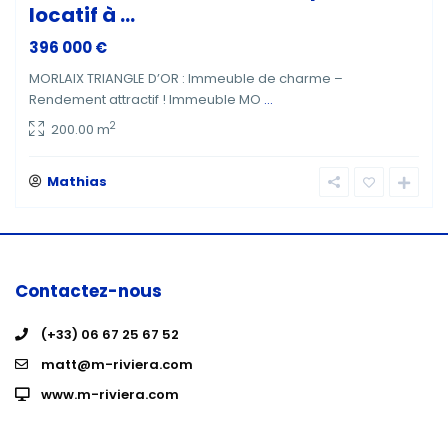
locatif à ...
396 000 €
MORLAIX TRIANGLE D’OR : Immeuble de charme –
Rendement attractif ! Immeuble MO
...
2
200.00 m
Mathias
Contactez-nous
(+33) 06 67 25 67 52
matt@m-riviera.com
www.m-riviera.com