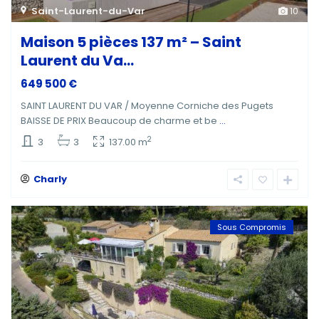
Saint-Laurent-du-Var
10
Maison 5 pièces 137 m² – Saint
Laurent du Va...
649 500 €
SAINT LAURENT DU VAR / Moyenne Corniche des Pugets
BAISSE DE PRIX Beaucoup de charme et be
...
2
3
3
137.00 m
Charly
Sous Compromis