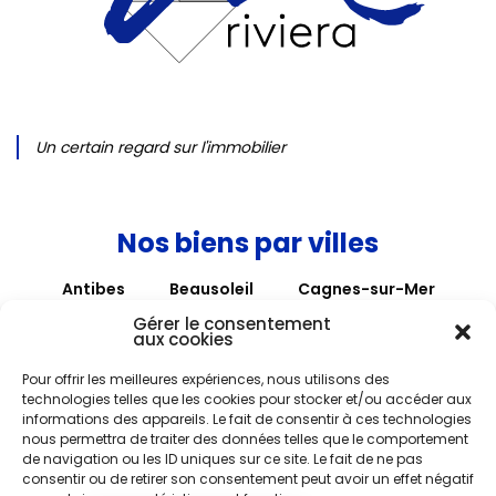
Un certain regard sur l'immobilier
Nos biens par villes
Antibes
Beausoleil
Cagnes-sur-Mer
Cannes
Hyères
La Colle sur Loup
Gérer le consentement
aux cookies
La Gaude
Mouans-Sartoux
Nice
Pour offrir les meilleures expériences, nous utilisons des
Roquebrune-Cap-Martin
Roquefort-les-Pins
technologies telles que les cookies pour stocker et/ou accéder aux
informations des appareils. Le fait de consentir à ces technologies
Roubaix
Saint Paul de Vence
Saint-André
nous permettra de traiter des données telles que le comportement
Saint-Laurent-du-Var
Tourrettes-sur-Loup
de navigation ou les ID uniques sur ce site. Le fait de ne pas
consentir ou de retirer son consentement peut avoir un effet négatif
Vence
Villefranche-sur-Mer