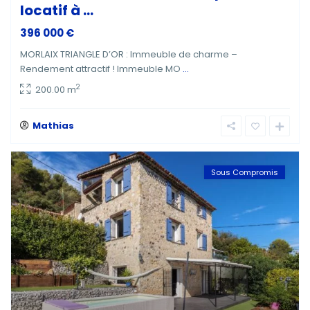
locatif à ...
396 000 €
MORLAIX TRIANGLE D’OR : Immeuble de charme –
Rendement attractif ! Immeuble MO
...
2
200.00 m
Mathias
Sous Compromis