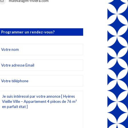
mathias@m-riviera.com
Programmer un rendez-vous?