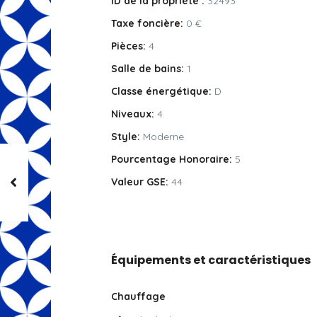
ID de la propriété :
32493
Taxe foncière:
0 €
Pièces:
4
Salle de bains:
1
Classe énergétique:
D
Niveaux:
4
Style:
Moderne
Pourcentage Honoraire:
5
Valeur GSE:
44
Équipements et caractéristiques
Chauffage