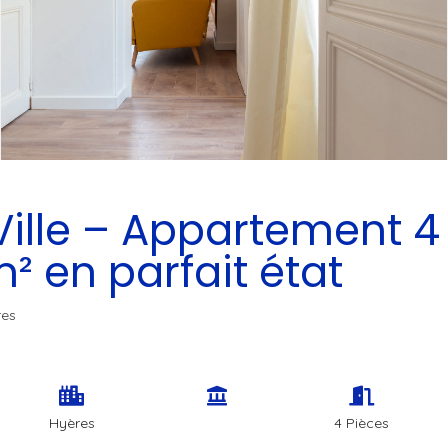
Appartement Hyères
 Ville – Appartement 4
² en parfait état
res
Hyères
4 Pièces