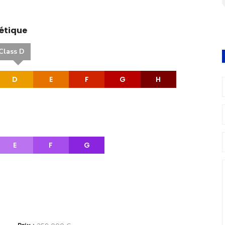
étique
Class D
D
E
F
G
H
E
F
G