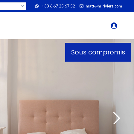
+33 6 67 25 67 52
matt@m-riviera.com
Description
Sous compromis