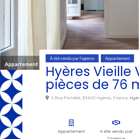
A été vendu par l'agence
Appartement
Appartement Hyères
Hyères Vieille
pièces de 76 m
2 Rue Portalet, 83400 Hyères, France,
Hyè
Appartement
A été vendu par
l'agence