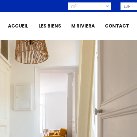
2
m
EUR
ACCUEIL
LES BIENS
M RIVIERA
CONTACT