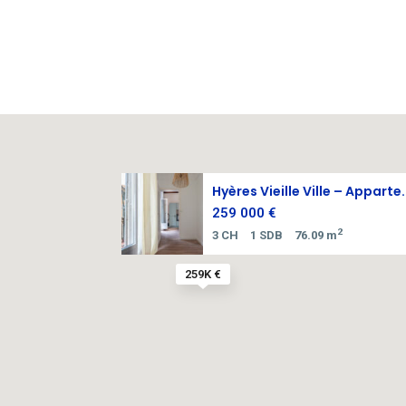
Hyères Vieille Ville – Apparte.
259 000 €
2
3 CH
1 SDB
76.09 m
259K €