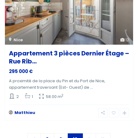
Nice
12
Appartement 3 pièces Dernier Étage –
Rue Rib...
295 000 €
A proximité de la place du Pin et du Port de Nice,
appartement traversant (Est- Ouest) de
...
2
2
1
58.00 m
Matthieu