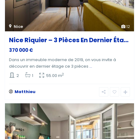
Nice
12
Nice Riquier – 3 Pièces En Dernier Éta...
370 000 €
Dans un immeuble moderne de 2019, on vous invite à
découvrir en dernier étage ce 3 pièces
...
2
2
1
55.00 m
Matthieu