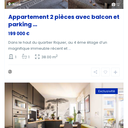
Nice
12
Appartement 2 pièces avec balcon et
parking ...
199 000 €
Dans le haut du quartier Riquier, au 4 ème étage d’un
magnifique immeuble récent et
...
2
1
1
38.00 m
Exclusivité