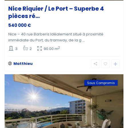
Nice Riquier / Le Port – Superbe 4
pièces ré...
540 000 €
Nice – 40 rue Barberis Idéalement situé à proximité
immédiate du Port, du tramway, de la g
...
2
3
2
90.00 m
Matthieu
Sous Compromis