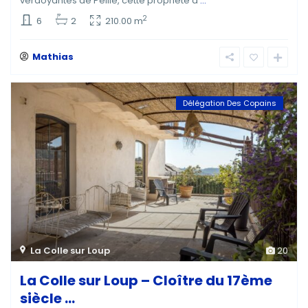
verdoyantes de Peille, cette propriété d
...
2
6
2
210.00 m
Mathias
Délégation Des Copains
La Colle sur Loup
20
La Colle sur Loup – Cloître du 17ème
siècle ...