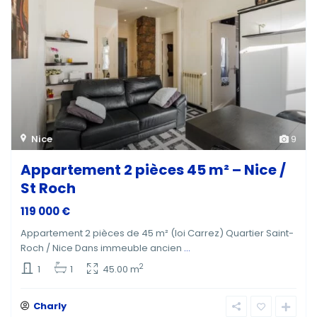
Nice
9
Appartement 2 pièces 45 m² – Nice /
St Roch
119 000 €
Appartement 2 pièces de 45 m² (loi Carrez) Quartier Saint-
Roch / Nice Dans immeuble ancien
...
2
1
1
45.00 m
Charly