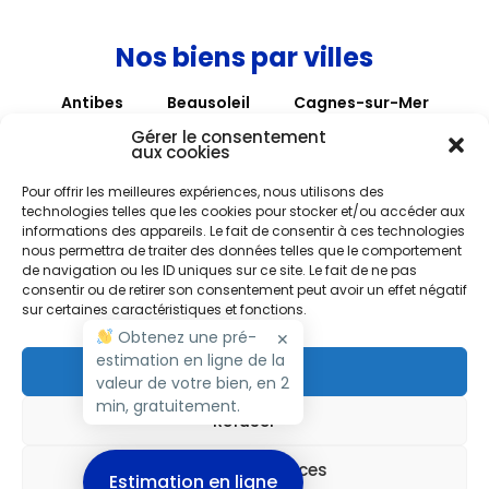
Nos biens par villes
Antibes
Beausoleil
Cagnes-sur-Mer
Cannes
Hyères
La Colle sur Loup
Gérer le consentement
aux cookies
La Gaude
Mouans-Sartoux
Nice
Pour offrir les meilleures expériences, nous utilisons des
Roquebrune-Cap-Martin
Roquefort-les-Pins
technologies telles que les cookies pour stocker et/ou accéder aux
informations des appareils. Le fait de consentir à ces technologies
Roubaix
Saint Paul de Vence
Saint-André
nous permettra de traiter des données telles que le comportement
Saint-Laurent-du-Var
Tourrettes-sur-Loup
de navigation ou les ID uniques sur ce site. Le fait de ne pas
consentir ou de retirer son consentement peut avoir un effet négatif
Vence
Villefranche-sur-Mer
sur certaines caractéristiques et fonctions.
Villeneuve Loubet
Obtenez une pré-
✕
estimation en ligne de la
Accepter
valeur de votre bien, en 2
Copyright M RIVIERA 2026 - Tous droits réservés
min, gratuitement.
Refuser
Nos Tarifs
Politique de cookies (UE)
Mentions légales
Voir les préférences
Estimation en ligne
Français