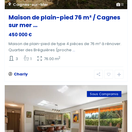
Cagnes-sur-Mer
11
Maison de plain-pied 76 m² / Cagnes
sur mer ...
450 000 €
Maison de plain-pied de type 4 pièces de 76 m² à rénover.
Quartier des Bréguières (proche
...
2
3
1
76.00 m
Charly
Sous Compromis