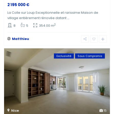
2 195 000 €
La Colle sur Loup Exceptionnelle et rarissime Maison de
village entièrement rénovée datant
...
2
8
5
354.00 m
Matthieu
Exclusivité
Sous Compromis
Nice
15