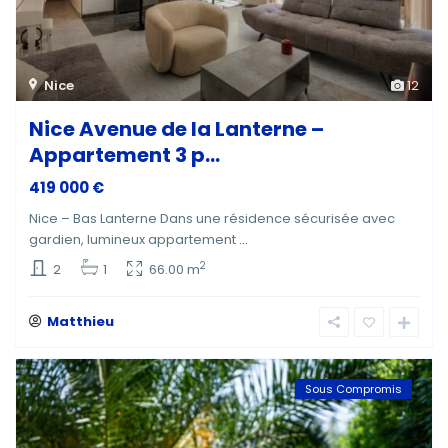
Nice
12
Nice Avenue de la Lanterne –
Appartement 3 p...
419 000 €
Nice – Bas Lanterne Dans une résidence sécurisée avec
gardien, lumineux appartement
...
2
2
1
66.00 m
Matthieu
Sous Compromis