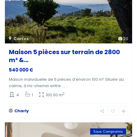
Carros
20
Maison 5 pièces sur terrain de 2800
m² &...
540 000 €
Maison individuelle de 5 pièces d’environ 100 m² Située au
calme, à mi-chemin entre
...
2
4
1
100.00 m
Charly
Sous Compromis