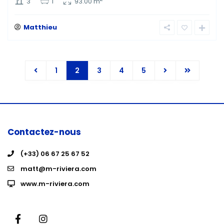
3
1
93.00 m
Matthieu
1
2
3
4
5
Contactez-nous
(+33) 06 67 25 67 52
matt@m-riviera.com
www.m-riviera.com