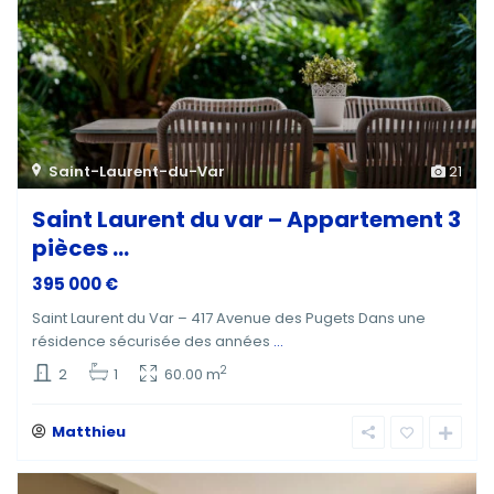
Saint-Laurent-du-Var
21
Saint Laurent du var – Appartement 3
pièces ...
395 000 €
Saint Laurent du Var – 417 Avenue des Pugets Dans une
résidence sécurisée des années
...
2
2
1
60.00 m
Matthieu